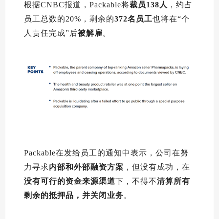
根据CNBC报道，Packable将
裁员138人
，约占
员工总数的20%，剩余的
372名员工
也将在“个
人责任完成”后
被解雇
。
Packable在发给员工的通知中表示，公司在努
力寻求
内部和外部融资方案
，但没有成功，在
没有可行的
资金来源渠道
下，不得不
清算所有
剩余的抵押品，并
关闭业务
。