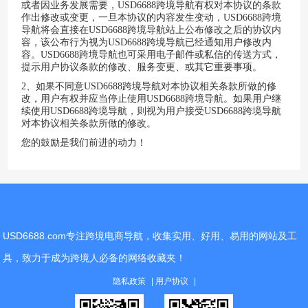
或者因业务发展需要，
USD6688跨境导航
有权对本协议的条款
作出修改或变更，一旦本协议的内容发生变动，
USD6688跨境
导航
将会直接在
USD6688跨境导航
站上公布修改之后的协议内
容，该公布行为视为
USD6688跨境导航
已经通知用户修改内
容。
USD6688跨境导航
也可采用电子邮件或私信的传送方式，
提示用户协议条款的修改、服务变更、或其它重要事项。
2、如果不同意
USD6688跨境导航
对本协议相关条款所做的修
改，用户有权并应当停止使用
USD6688跨境导航
。如果用户继
续使用
USD6688跨境导航
，则视为用户接受
USD6688跨境导航
对本协议相关条款所做的修改。
您的鼓励是我们前进的动力！
USD6688.com专注跨境电商导航，收集实用、好用、易用的网站及工
具，致力于成为跨境人必备的网络收藏夹！
隐私政策
用户协议