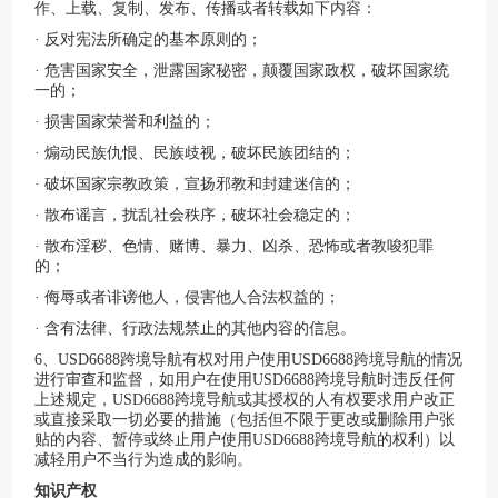
作、上载、复制、发布、传播或者转载如下内容：
· 反对宪法所确定的基本原则的；
· 危害国家安全，泄露国家秘密，颠覆国家政权，破坏国家统
一的；
· 损害国家荣誉和利益的；
· 煽动民族仇恨、民族歧视，破坏民族团结的；
· 破坏国家宗教政策，宣扬邪教和封建迷信的；
· 散布谣言，扰乱社会秩序，破坏社会稳定的；
· 散布淫秽、色情、赌博、暴力、凶杀、恐怖或者教唆犯罪
的；
· 侮辱或者诽谤他人，侵害他人合法权益的；
· 含有法律、行政法规禁止的其他内容的信息。
6、
USD6688跨境导航
有权对用户使用
USD6688跨境导航
的情况
进行审查和监督，如用户在使用
USD6688跨境导航
时违反任何
上述规定，
USD6688跨境导航
或其授权的人有权要求用户改正
或直接采取一切必要的措施（包括但不限于更改或删除用户张
贴的内容、暂停或终止用户使用
USD6688跨境导航
的权利）以
减轻用户不当行为造成的影响。
知识产权