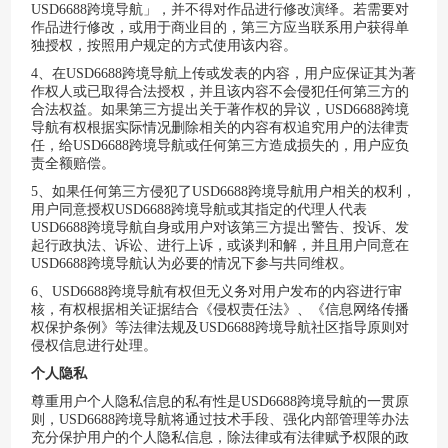
USD6688跨境导航
」，并不得对作品进行修改演绎。若需要对
作品进行修改，或用于商业目的，第三方应当联系用户获得单
独授权，按照用户规定的方式使用该内容。
4、在
USD6688跨境导航
上传或发表的内容，用户应保证其为著
作权人或已取得合法授权，并且该内容不会侵犯任何第三方的
合法权益。如果第三方提出关于著作权的异议，
USD6688跨境
导航
有权根据实际情况删除相关的内容有权追究用户的法律责
任，给
USD6688跨境导航
或任何第三方造成损失的，用户应负
责全额赔偿。
5、如果任何第三方侵犯了
USD6688跨境导航
用户相关的权利，
用户同意授权
USD6688跨境导航
或其指定的代理人代表
USD6688跨境导航
自身或用户对该第三方提出警告、投诉、发
起行政执法、诉讼、进行上诉，或谈判和解，并且用户同意在
USD6688跨境导航
认为必要的情况下参与共同维权。
6、
USD6688跨境导航
有权但无义务对用户发布的内容进行审
核，有权根据相关证据结合《侵权责任法》、《信息网络传播
权保护条例》等法律法规及
USD6688跨境导航
社区指导原则对
侵权信息进行处理。
个人隐私
尊重用户个人隐私信息的私有性是
USD6688跨境导航
的一贯原
则，
USD6688跨境导航
将通过技术手段、强化内部管理等办法
充分保护用户的个人隐私信息，除法律或有法律赋予权限的政