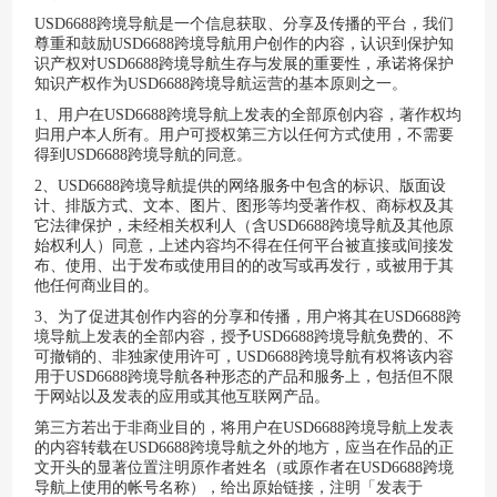
USD6688跨境导航
是一个信息获取、分享及传播的平台，我们
尊重和鼓励
USD6688跨境导航
用户创作的内容，认识到保护知
识产权对
USD6688跨境导航
生存与发展的重要性，承诺将保护
知识产权作为
USD6688跨境导航
运营的基本原则之一。
1、用户在
USD6688跨境导航
上发表的全部原创内容，著作权均
归用户本人所有。用户可授权第三方以任何方式使用，不需要
得到
USD6688跨境导航
的同意。
2、
USD6688跨境导航
提供的网络服务中包含的标识、版面设
计、排版方式、文本、图片、图形等均受著作权、商标权及其
它法律保护，未经相关权利人（含
USD6688跨境导航
及其他原
始权利人）同意，上述内容均不得在任何平台被直接或间接发
布、使用、出于发布或使用目的的改写或再发行，或被用于其
他任何商业目的。
3、为了促进其创作内容的分享和传播，用户将其在
USD6688跨
境导航
上发表的全部内容，授予
USD6688跨境导航
免费的、不
可撤销的、非独家使用许可，
USD6688跨境导航
有权将该内容
用于
USD6688跨境导航
各种形态的产品和服务上，包括但不限
于网站以及发表的应用或其他互联网产品。
第三方若出于非商业目的，将用户在
USD6688跨境导航
上发表
的内容转载在
USD6688跨境导航
之外的地方，应当在作品的正
文开头的显著位置注明原作者姓名（或原作者在
USD6688跨境
导航
上使用的帐号名称），给出原始链接，注明「发表于