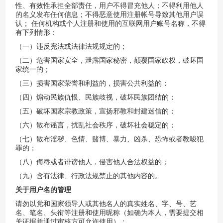
性、有效性承担全部责任，用户不得冒充他人；不得利用他人
的名义发布任何信息；不得恶意使用注册帐号导致其他用户误
认；
任何机构或个人注册和使用的互联网用户账号名称，不得
有下列情形：
（一）违反宪法或法律法规规定的；
（二）危害国家安全，泄露国家秘密，颠覆国家政权，破坏国
家统一的；
（三）损害国家荣誉和利益的，损害公共利益的；
（四）煽动民族仇恨、民族歧视，破坏民族团结的；
（五）破坏国家宗教政策，宣扬邪教和封建迷信的；
（六）散布谣言，扰乱社会秩序，破坏社会稳定的；
（七）散布淫秽、色情、赌博、暴力、凶杀、恐怖或者教唆犯
罪的；
（八）侮辱或者诽谤他人，侵害他人合法权益的；
（九）含有法律、行政法规禁止的其他内容的。
关于用户名的管理
请勿以党和国家领导人或其他名人的真实姓名、字、号、艺
名、笔名、头衔等注册和使用昵称（如确为本人，需要提交相
关证据并通过审核方可允许使用）；