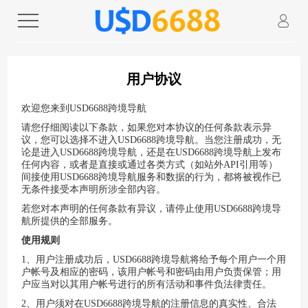
用户协议
欢迎您来到
USD6688跨境导航
请您仔细阅读以下条款，如果您对本协议的任何条款表示异
议，您可以选择不进入
USD6688跨境导航
。当您注册成功，无
论是进入
USD6688跨境导航
，还是在
USD6688跨境导航
上发布
任何内容，或者是直接或通过各类方式（如站外
API引用等）
间接使用
USD6688跨境导航
服务和数据的行为，都将被视作已
无条件接受本声明所涉全部内容。
若您对本声明的任何条款有异议，请停止使用
USD6688跨境导
航
所提供的全部服务。
使用规则
1、用户注册成功后，
USD6688跨境导航
将给予每个用户一个用
户帐号及相应的密码，该用户帐号和密码由用户负责保管；用
户应当对以其用户帐号进行的所有活动和事件负法律责任。
2、用户须对在
USD6688跨境导航
的注册信息的真实性、合法