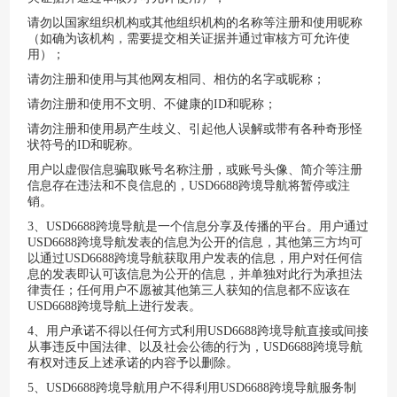
请勿以国家组织机构或其他组织机构的名称等注册和使用昵称
（如确为该机构，需要提交相关证据并通过审核方可允许使
用）；
请勿注册和使用与其他网友相同、相仿的名字或昵称；
请勿注册和使用不文明、不健康的
ID和昵称；
请勿注册和使用易产生歧义、引起他人误解或带有各种奇形怪
状符号的
ID和昵称。
用户以虚假信息骗取账号名称注册，或账号头像、简介等注册
信息存在违法和不良信息的，
USD6688跨境导航
将暂停或注
销。
3、
USD6688跨境导航
是一个信息分享及传播的平台。用户通过
USD6688跨境导航
发表的信息为公开的信息，其他第三方均可
以通过
USD6688跨境导航
获取用户发表的信息，用户对任何信
息的发表即认可该信息为公开的信息，并单独对此行为承担法
律责任；任何用户不愿被其他第三人获知的信息都不应该在
USD6688跨境导航
上进行发表。
4、用户承诺不得以任何方式利用
USD6688跨境导航
直接或间接
从事违反中国法律、以及社会公德的行为，
USD6688跨境导航
有权对违反上述承诺的内容予以删除。
5、
USD6688跨境导航
用户不得利用
USD6688跨境导航
服务制