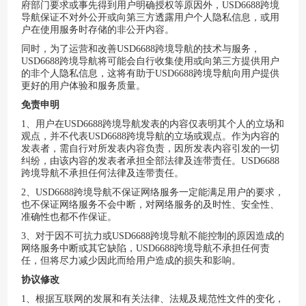
府部门要求或事先得到用户明确授权等原因外，
USD6688跨境
导航
保证不对外公开或向第三方透露用户个人隐私信息，或用
户在使用服务时存储的非公开内容。
同时，为了运营和改善
USD6688跨境导航
的技术与服务，
USD6688跨境导航
将可能会自行收集使用或向第三方提供用户
的非个人隐私信息，这将有助于
USD6688跨境导航
向用户提供
更好的用户体验和服务质量。
免责申明
1、用户在
USD6688跨境导航
发表的内容仅表明其个人的立场和
观点，并不代表
USD6688跨境导航
的立场或观点。作为内容的
发表者，需自行对所发表内容负责，因所发表内容引发的一切
纠纷，由该内容的发表者承担全部法律及连带责任。
USD6688
跨境导航
不承担任何法律及连带责任。
2、
USD6688跨境导航
不保证网络服务一定能满足用户的要求，
也不保证网络服务不会中断，对网络服务的及时性、安全性、
准确性也都不作保证。
3、对于因不可抗力或
USD6688跨境导航
不能控制的原因造成的
网络服务中断或其它缺陷，
USD6688跨境导航
不承担任何责
任，但将尽力减少因此而给用户造成的损失和影响。
协议修改
1、根据互联网的发展和有关法律、法规及规范性文件的变化，