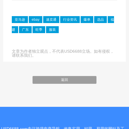
亚马逊
ebay
速卖通
行业资讯
爆单
选品
福
建
广东
旺季
服装
文章为作者独立观点，不代表USD6688立场。如有侵权，
请联系我们。
返回
USD6688.com专注跨境电商导航，收集实用、好用、易用的网站及工